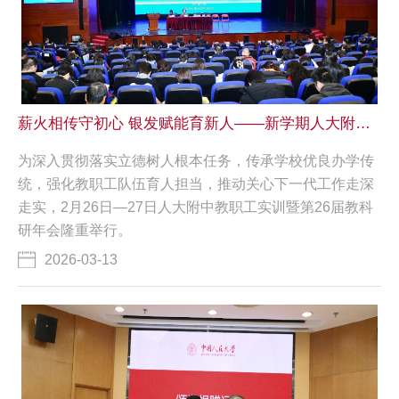
薪火相传守初心 银发赋能育新人——新学期人大附中关工委为全体教职工开展专题培训
为深入贯彻落实立德树人根本任务，传承学校优良办学传
统，强化教职工队伍育人担当，推动关心下一代工作走深
走实，2月26日—27日人大附中教职工实训暨第26届教科
研年会隆重举行。
2026-03-13