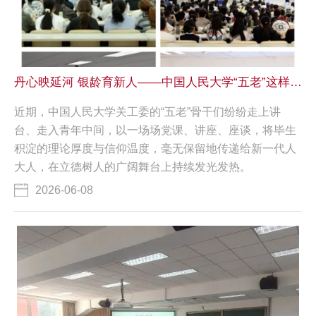
丹心映延河 银龄育新人——中国人民大学“五老”这样点亮“大思政课”
近期，中国人民大学关工委的“五老”骨干们纷纷走上讲
台、走入青年中间，以一场场党课、讲座、座谈，将毕生
积淀的理论厚度与信仰温度，毫无保留地传递给新一代人
大人，在立德树人的广阔舞台上持续发光发热。
2026-06-08