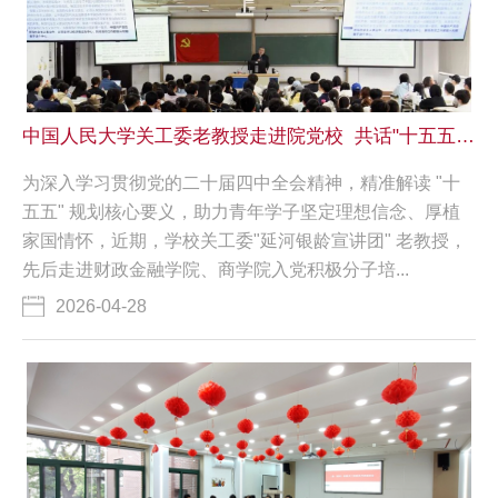
中国人民大学关工委老教授走进院党校 共话"十五五"与中国式现代化
为深入学习贯彻党的二十届四中全会精神，精准解读 "十
五五" 规划核心要义，助力青年学子坚定理想信念、厚植
家国情怀，近期，学校关工委"延河银龄宣讲团" 老教授，
先后走进财政金融学院、商学院入党积极分子培...
2026-04-28