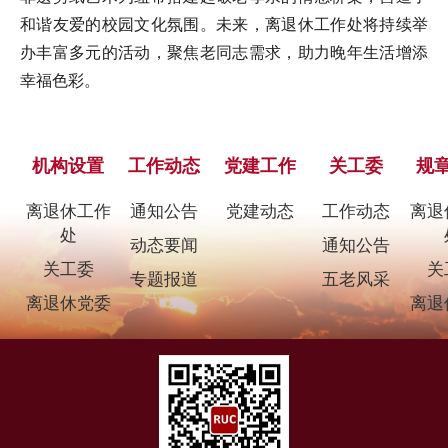
和谐友爱的校园文化氛围。未来，离退休工作处将持续举
办丰富多元的活动，聚焦老同志需求，助力晚年生活增添
幸福色彩。
机构设置
工作动态
党建工作
关工委
规
离退休工作
通知公告
党建动态
工作动态
离退
处
动态要闻
通知公告
关工委
关
专题报道
五老风采
离退休党委
离退