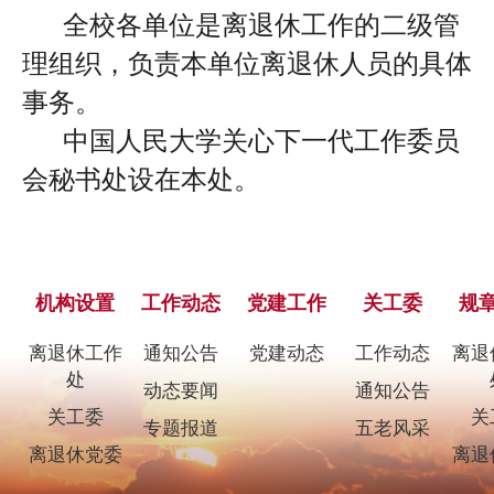
全校各单位是离退休工作的二级管
理组织，负责本单位离退休人员的具体
事务。
中国人民大学关心下一代工作委员
会秘书处设在本处。
机构设置
工作动态
党建工作
关工委
规
离退休工作
通知公告
党建动态
工作动态
离退
处
动态要闻
通知公告
关工委
关
专题报道
五老风采
离退休党委
离退