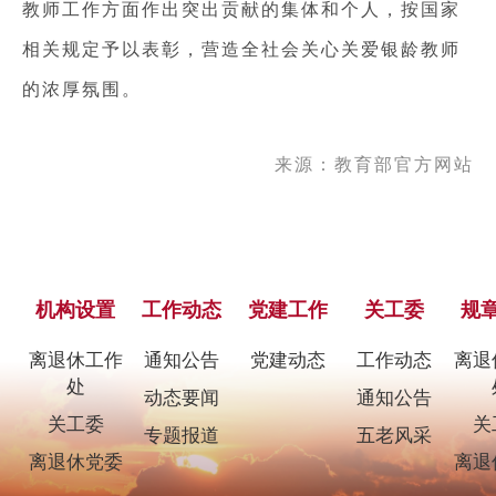
教师工作方面作出突出贡献的集体和个人，按国家
相关规定予以表彰，营造全社会关心关爱银龄教师
的浓厚氛围。
来源：教育部官方网站
机构设置
工作动态
党建工作
关工委
规
离退休工作
通知公告
党建动态
工作动态
离退
处
动态要闻
通知公告
关工委
关
专题报道
五老风采
离退休党委
离退